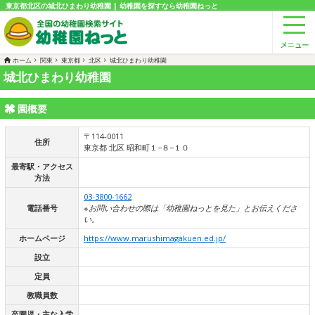
東京都北区の城北ひまわり幼稚園 | 幼稚園を探すなら幼稚園ねっと
ホーム
関東
東京都
北区
城北ひまわり幼稚園
城北ひまわり幼稚園
園概要
〒114-0011
住所
東京都 北区 昭和町１−８−１０
最寄駅・アクセス
方法
03-3800-1662
電話番号
※お問い合わせの際は「幼稚園ねっとを見た」とお伝えくださ
い。
ホームページ
https://www.marushimagakuen.ed.jp/
設立
定員
教職員数
卒園児・主な入学