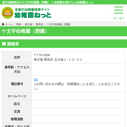
東京都豊島区の十文字幼稚園（閉園） | 幼稚園を探すなら幼稚園ねっと
ホーム
関東
東京都
豊島区
十文字幼稚園（閉園）
十文字幼稚園（閉園）
園概要
〒170-0004
住所
東京都 豊島区 北大塚１−１０−３３
最寄駅・アクセス
方法
03-
電話番号
※お問い合わせの際は「幼稚園ねっとを見た」とお伝えくださ
い。
ホームページ
設立
定員
教職員数
卒園児・主な入学