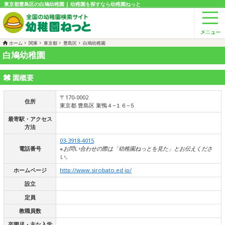
東京都豊島区の白鳩幼稚園 | 幼稚園を探すなら幼稚園ねっと
ホーム
関東
東京都
豊島区
白鳩幼稚園
白鳩幼稚園
園概要
〒170-0002
住所
東京都 豊島区 巣鴨４−１６−５
最寄駅・アクセス
方法
03-3918-4015
電話番号
※お問い合わせの際は「幼稚園ねっとを見た」とお伝えくださ
い。
ホームページ
http://www.sirobato.ed.jp/
設立
定員
教職員数
卒園児・主な入学