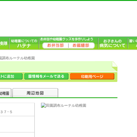
田園調布ルーテル幼稚園
−３７−５