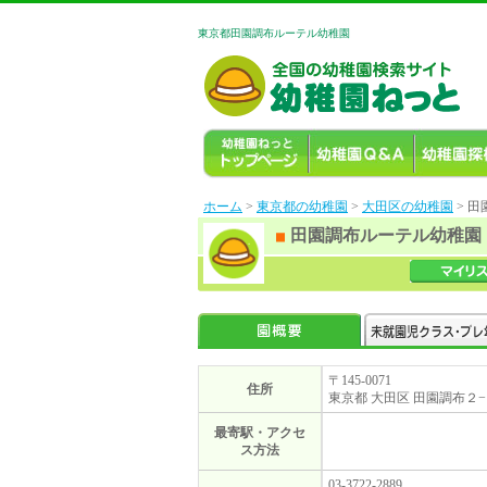
東京都田園調布ルーテル幼稚園
ホーム
>
東京都の幼稚園
>
大田区の幼稚園
> 
田園調布ルーテル幼稚園
〒145-0071
住所
東京都 大田区 田園調布２
最寄駅・アクセ
ス方法
03-3722-2889