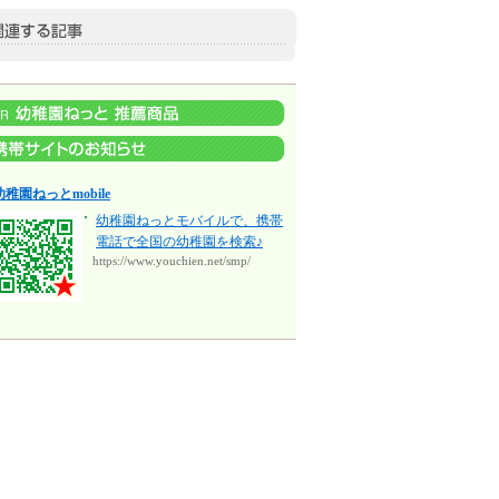
幼稚園ねっとmobile
幼稚園ねっとモバイルで、携帯
電話で全国の幼稚園を検索♪
https://www.youchien.net/smp/