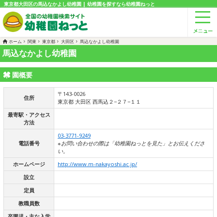
東京都大田区の馬込なかよし幼稚園 | 幼稚園を探すなら幼稚園ねっと
ホーム
関東
東京都
大田区
馬込なかよし幼稚園
馬込なかよし幼稚園
園概要
〒143-0026
住所
東京都 大田区 西馬込２−２７−１１
最寄駅・アクセス
方法
03-3771-9249
電話番号
※お問い合わせの際は「幼稚園ねっとを見た」とお伝えくださ
い。
ホームページ
http://www.m-nakayoshi.ac.jp/
設立
定員
教職員数
卒園児・主な入学