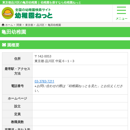
東京都品川区の亀田幼稚園 | 幼稚園を探すなら幼稚園ねっと
ホーム
関東
東京都
品川区
亀田幼稚園
亀田幼稚園
園概要
〒142-0053
住所
東京都 品川区 中延６−１−３
最寄駅・アクセス
方法
03-3783-7211
電話番号
※お問い合わせの際は「幼稚園ねっとを見た」とお伝えくださ
い。
ホームページ
設立
定員
教職員数
卒園児・主な入学