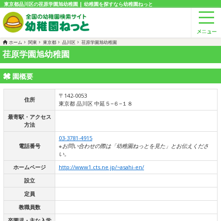
東京都品川区の荏原学園旭幼稚園 | 幼稚園を探すなら幼稚園ねっと
ホーム
関東
東京都
品川区
荏原学園旭幼稚園
荏原学園旭幼稚園
園概要
〒142-0053
住所
東京都 品川区 中延５−６−１８
最寄駅・アクセス
方法
03-3781-4915
電話番号
※お問い合わせの際は「幼稚園ねっとを見た」とお伝えくださ
い。
ホームページ
http://www1.cts.ne.jp/~asahi-en/
設立
定員
教職員数
卒園児・主な入学