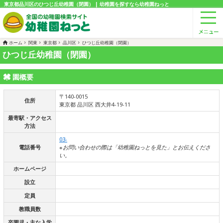
東京都品川区のひつじ丘幼稚園（閉園） | 幼稚園を探すなら幼稚園ねっと
ホーム
関東
東京都
品川区
ひつじ丘幼稚園（閉園）
ひつじ丘幼稚園（閉園）
園概要
〒140-0015
住所
東京都 品川区 西大井4-19-11
最寄駅・アクセス
方法
03-
電話番号
※お問い合わせの際は「幼稚園ねっとを見た」とお伝えくださ
い。
ホームページ
設立
定員
教職員数
卒園児・主な入学