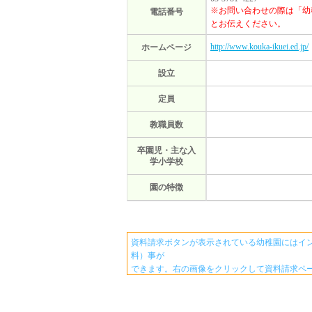
※お問い合わせの際は「幼
電話番号
とお伝えください。
http://www.kouka-ikuei.ed.jp/
ホームページ
設立
定員
教職員数
卒園児・主な入
学小学校
園の特徴
資料請求ボタンが表示されている幼稚園にはイ
料）事が
できます。右の画像をクリックして資料請求ペ