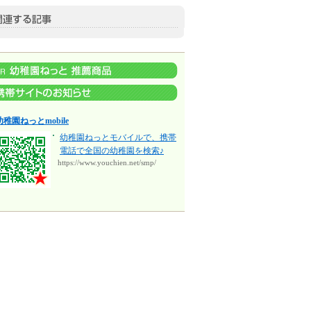
幼稚園ねっとmobile
幼稚園ねっとモバイルで、携帯
電話で全国の幼稚園を検索♪
https://www.youchien.net/smp/