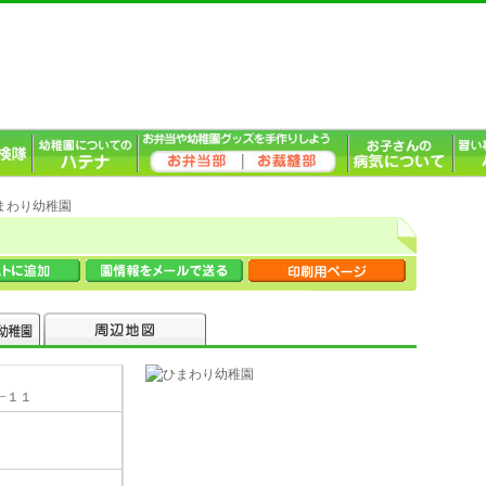
ひまわり幼稚園
−１１