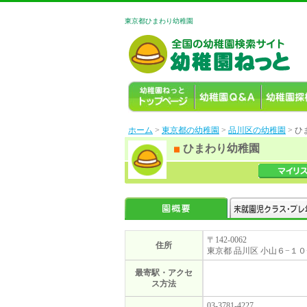
東京都ひまわり幼稚園
ホーム
>
東京都の幼稚園
>
品川区の幼稚園
> 
ひまわり幼稚園
〒142-0062
住所
東京都 品川区 小山６−１０
最寄駅・アクセ
ス方法
03-3781-4227