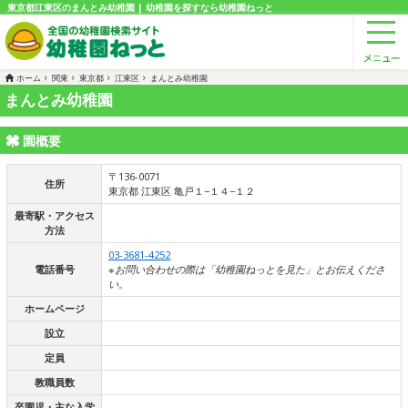
東京都江東区のまんとみ幼稚園 | 幼稚園を探すなら幼稚園ねっと
ホーム
関東
東京都
江東区
まんとみ幼稚園
まんとみ幼稚園
園概要
〒136-0071
住所
東京都 江東区 亀戸１−１４−１２
最寄駅・アクセス
方法
03-3681-4252
電話番号
※お問い合わせの際は「幼稚園ねっとを見た」とお伝えくださ
い。
ホームページ
設立
定員
教職員数
卒園児・主な入学