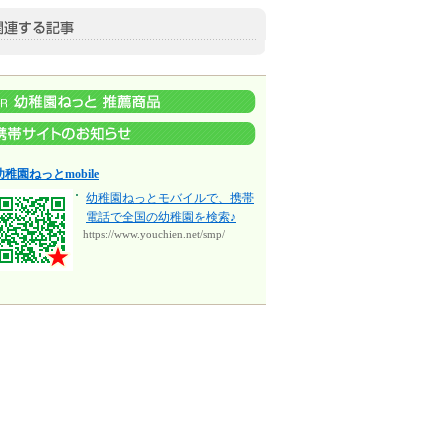
幼稚園ねっとmobile
幼稚園ねっとモバイルで、携帯
電話で全国の幼稚園を検索♪
https://www.youchien.net/smp/