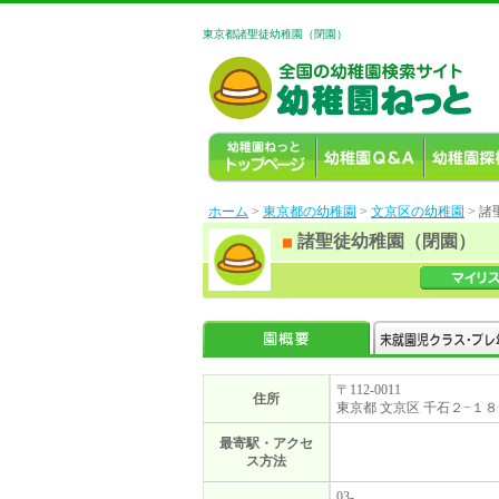
東京都諸聖徒幼稚園（閉園）
ホーム
>
東京都の幼稚園
>
文京区の幼稚園
> 
諸聖徒幼稚園（閉園）
〒112-0011
住所
東京都 文京区 千石２−１８
最寄駅・アクセ
ス方法
03-