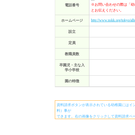
※お問い合わせの際は「幼
電話番号
とお伝えください。
http://www.nskk.org/tokyo/alls
ホームページ
設立
定員
教職員数
卒園児・主な入
学小学校
園の特徴
資料請求ボタンが表示されている幼稚園にはイ
料）事が
できます。右の画像をクリックして資料請求ペ