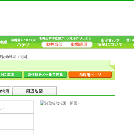
諸聖徒幼稚園（閉園）
−４