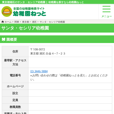
東京都港区のサンタ・セシリア幼稚園 | 幼稚園を探すなら幼稚園ねっと
ホーム
関東
東京都
港区
サンタ・セシリア幼稚園
サンタ・セシリア幼稚園
園概要
〒108-0072
住所
東京都 港区 白金４−７−２３
最寄駅・アクセス
方法
03-3446-9884
電話番号
※お問い合わせの際は「幼稚園ねっとを見た」とお伝えくださ
い。
ホームページ
設立
定員
教職員数
卒園児・主な入学