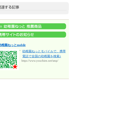
幼稚園ねっとmobile
幼稚園ねっとモバイルで、携帯
電話で全国の幼稚園を検索♪
https://www.youchien.net/smp/