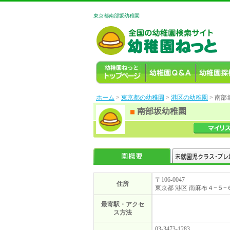
東京都南部坂幼稚園
ホーム
>
東京都の幼稚園
>
港区の幼稚園
> 南部
南部坂幼稚園
〒106-0047
住所
東京都 港区 南麻布４−５−
最寄駅・アクセ
ス方法
03-3473-1283