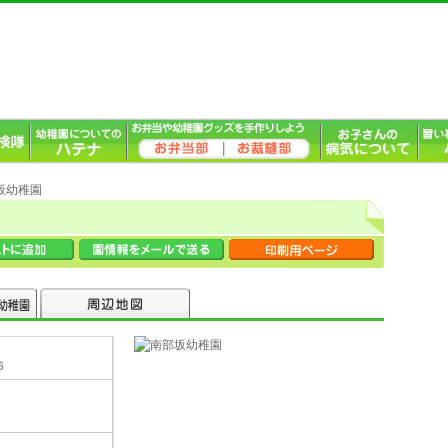
坂幼稚園
６