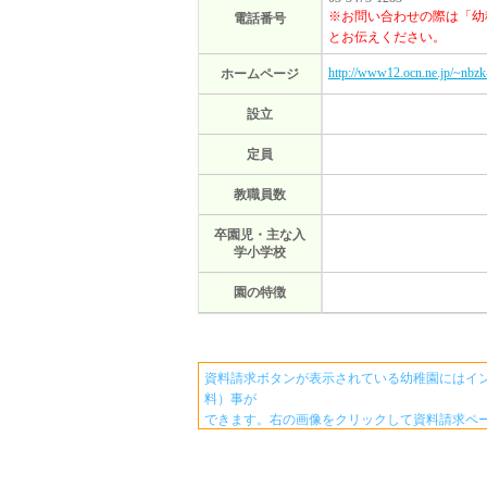
※お問い合わせの際は「幼
電話番号
とお伝えください。
http://www12.ocn.ne.jp/~nbzk
ホームページ
設立
定員
教職員数
卒園児・主な入
学小学校
園の特徴
資料請求ボタンが表示されている幼稚園にはイ
料）事が
できます。右の画像をクリックして資料請求ペ