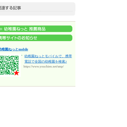
幼稚園ねっとmobile
幼稚園ねっとモバイルで、携帯
電話で全国の幼稚園を検索♪
https://www.youchien.net/smp/