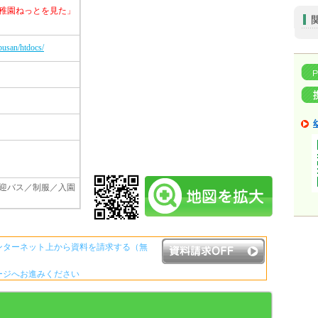
稚園ねっとを見た」
busan/htdocs/
迎バス／制服／入園
ンターネット上から資料を請求する（無
ージへお進みください
資料請求ボタンについて