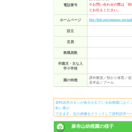
※お問い合わせの際は「幼
電話番号
とお伝えください。
http://link.netcommons.net/aza
ホームページ
設立
定員
教職員数
卒園児・主な入
学小学校
課外教室／預かり保育／送
園の特徴
見学会／プール
資料請求ボタンが表示されている幼稚園にはイ
料）事が
できます。右の画像をクリックして資料請求ペ
麻布山幼稚園の様子