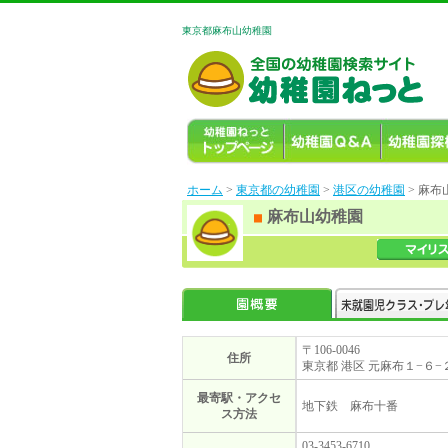
東京都麻布山幼稚園
ホーム
>
東京都の幼稚園
>
港区の幼稚園
> 麻布
麻布山幼稚園
〒106-0046
住所
東京都 港区 元麻布１−６−
最寄駅・アクセ
地下鉄 麻布十番
ス方法
03-3453-6710