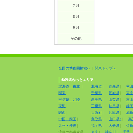
7 月
8 月
9 月
その他
全国の幼稚園検索へ
|
関東トップへ
幼稚園ねっとエリア
北海道・東北
|
北海道
|
青森県
|
秋
関東
|
千葉県
|
茨城県
|
東
甲信越・北陸
|
新潟県
|
山梨県
|
富
東海
|
三重県
|
岐阜県
|
静
関西
|
大阪府
|
兵庫県
|
滋
中国・四国
|
鳥取県
|
山口県<
|
高
九州・沖縄
|
福岡県
|
大分県
|
佐
注目の都道府県
東京
|
神奈川
|
千葉
|