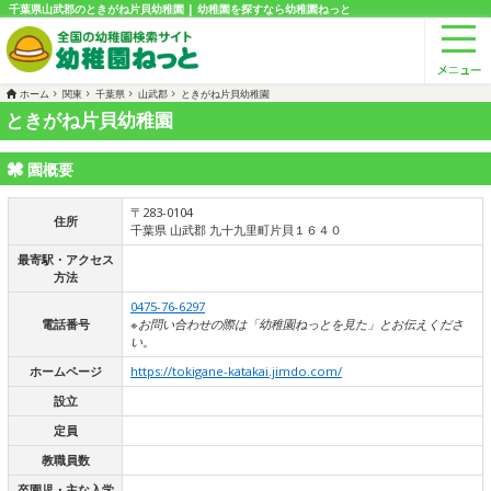
千葉県山武郡のときがね片貝幼稚園 | 幼稚園を探すなら幼稚園ねっと
ホーム
関東
千葉県
山武郡
ときがね片貝幼稚園
ときがね片貝幼稚園
園概要
〒283-0104
住所
千葉県 山武郡 九十九里町片貝１６４０
最寄駅・アクセス
方法
0475-76-6297
電話番号
※お問い合わせの際は「幼稚園ねっとを見た」とお伝えくださ
い。
ホームページ
https://tokigane-katakai.jimdo.com/
設立
定員
教職員数
卒園児・主な入学