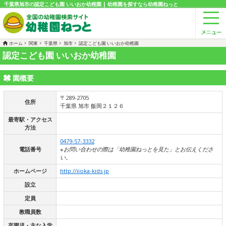
千葉県旭市の認定こども園 いいおか幼稚園 | 幼稚園を探すなら幼稚園ねっと
ホーム
関東
千葉県
旭市
認定こども園 いいおか幼稚園
認定こども園 いいおか幼稚園
園概要
〒289-2705
住所
千葉県 旭市 飯岡２１２６
最寄駅・アクセス
方法
0479-57-3332
電話番号
※お問い合わせの際は「幼稚園ねっとを見た」とお伝えくださ
い。
ホームページ
http://iioka-kids.jp
設立
定員
教職員数
卒園児・主な入学