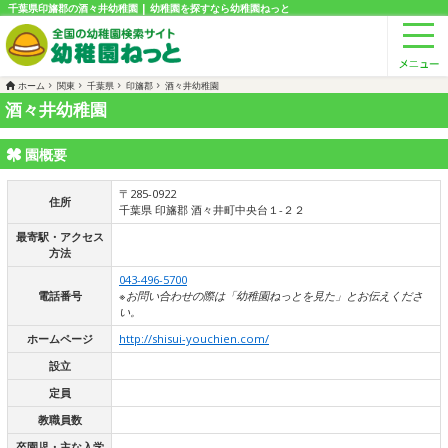
千葉県印旛郡の酒々井幼稚園 | 幼稚園を探すなら幼稚園ねっと
ホーム
関東
千葉県
印旛郡
酒々井幼稚園
酒々井幼稚園
園概要
〒285-0922
住所
千葉県 印旛郡 酒々井町中央台１-２２
最寄駅・アクセス
方法
043-496-5700
電話番号
※お問い合わせの際は「幼稚園ねっとを見た」とお伝えくださ
い。
ホームページ
http://shisui-youchien.com/
設立
定員
教職員数
卒園児・主な入学