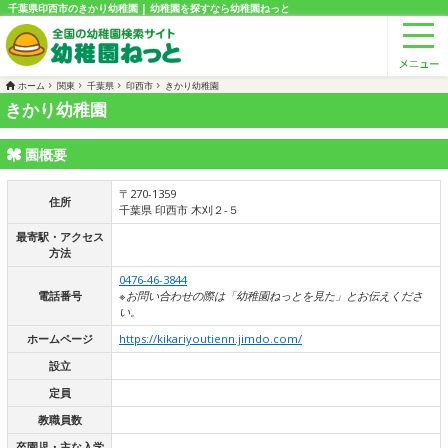
千葉県印西市のきかり幼稚園 | 幼稚園を探すなら幼稚園ねっと
ホーム
関東
千葉県
印西市
きかり幼稚園
きかり幼稚園
園概要
〒270-1359
住所
千葉県 印西市 木刈２-５
最寄駅・アクセス
方法
0476-46-3844
電話番号
※お問い合わせの際は「幼稚園ねっとを見た」とお伝えくださ
い。
ホームページ
https://kikariyoutienn.jimdo.com/
設立
定員
教職員数
卒園児・主な入学