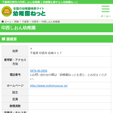
千葉県印西市の印西しおん幼稚園 | 幼稚園を探すなら幼稚園ねっと
ホーム
関東
千葉県
印西市
印西しおん幼稚園
印西しおん幼稚園
園概要
〒
住所
千葉県 印西市 松崎５１７
最寄駅・アクセス
方法
0476-46-0056
電話番号
※お問い合わせの際は「幼稚園ねっとを見た」とお伝えくださ
い。
ホームページ
http://www.nishimura.ac.jp/
設立
定員
教職員数
卒園児・主な入学