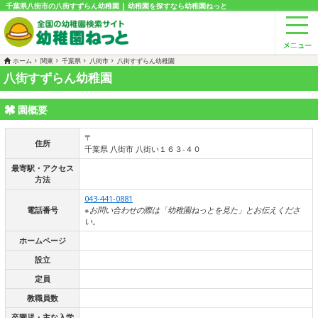
千葉県八街市の八街すずらん幼稚園 | 幼稚園を探すなら幼稚園ねっと
ホーム
関東
千葉県
八街市
八街すずらん幼稚園
八街すずらん幼稚園
園概要
〒
住所
千葉県 八街市 八街い１６３-４０
最寄駅・アクセス
方法
043-441-0881
電話番号
※お問い合わせの際は「幼稚園ねっとを見た」とお伝えくださ
い。
ホームページ
設立
定員
教職員数
卒園児・主な入学