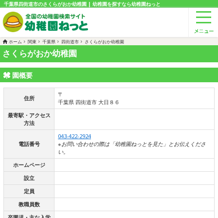
千葉県四街道市のさくらがおか幼稚園 | 幼稚園を探すなら幼稚園ねっと
ホーム
関東
千葉県
四街道市
さくらがおか幼稚園
さくらがおか幼稚園
園概要
〒
住所
千葉県 四街道市 大日８６
最寄駅・アクセス
方法
043-422-2924
電話番号
※お問い合わせの際は「幼稚園ねっとを見た」とお伝えくださ
い。
ホームページ
設立
定員
教職員数
卒園児・主な入学