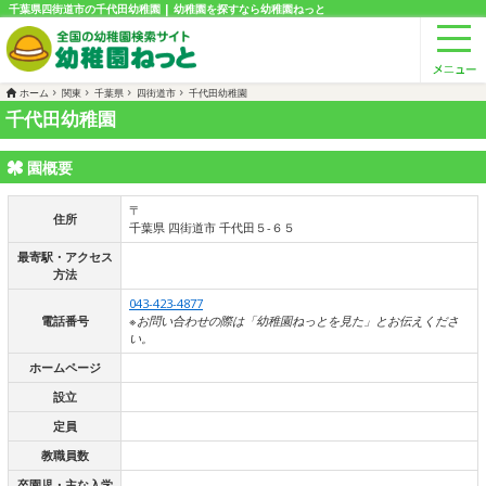
千葉県四街道市の千代田幼稚園 | 幼稚園を探すなら幼稚園ねっと
ホーム
関東
千葉県
四街道市
千代田幼稚園
千代田幼稚園
園概要
〒
住所
千葉県 四街道市 千代田５-６５
最寄駅・アクセス
方法
043-423-4877
電話番号
※お問い合わせの際は「幼稚園ねっとを見た」とお伝えくださ
い。
ホームページ
設立
定員
教職員数
卒園児・主な入学