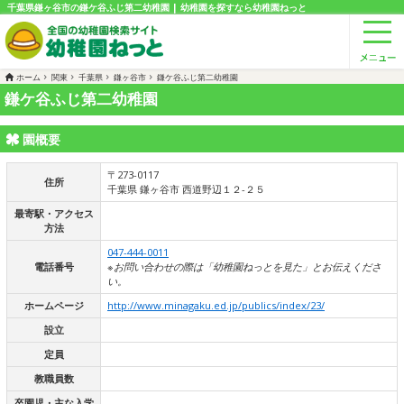
千葉県鎌ヶ谷市の鎌ケ谷ふじ第二幼稚園 | 幼稚園を探すなら幼稚園ねっと
ホーム
関東
千葉県
鎌ヶ谷市
鎌ケ谷ふじ第二幼稚園
鎌ケ谷ふじ第二幼稚園
園概要
〒273-0117
住所
千葉県 鎌ヶ谷市 西道野辺１２-２５
最寄駅・アクセス
方法
047-444-0011
電話番号
※お問い合わせの際は「幼稚園ねっとを見た」とお伝えくださ
い。
ホームページ
http://www.minagaku.ed.jp/publics/index/23/
設立
定員
教職員数
卒園児・主な入学