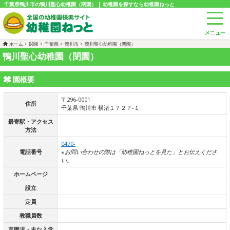
千葉県鴨川市の鴨川聖心幼稚園（閉園） | 幼稚園を探すなら幼稚園ねっと
ホーム
関東
千葉県
鴨川市
鴨川聖心幼稚園（閉園）
鴨川聖心幼稚園（閉園）
園概要
〒296-0001
住所
千葉県 鴨川市 横渚１７２７-１
最寄駅・アクセス
方法
0470-
電話番号
※お問い合わせの際は「幼稚園ねっとを見た」とお伝えくださ
い。
ホームページ
設立
定員
教職員数
卒園児・主な入学