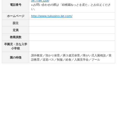
04-7184-3200
電話番号
※お問い合わせの際は「幼稚園ねっとを見た」とお伝えくださ
い。
ホームページ
http://www.tukusino-kg.com/
設立
定員
教職員数
卒園児・主な入学
小学校
課外教室／預かり保育／満３歳児保育／障がい児入園相談／英
園の特徴
語教育／送迎バス／制服／給食／入園見学会／プール