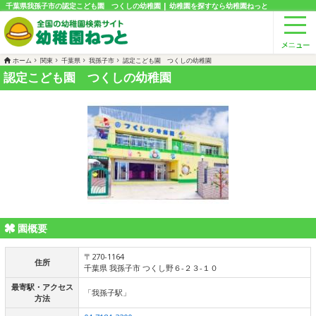
千葉県我孫子市の認定こども園 つくしの幼稚園 | 幼稚園を探すなら幼稚園ねっと
ホーム
関東
千葉県
我孫子市
認定こども園 つくしの幼稚園
認定こども園 つくしの幼稚園
園概要
〒270-1164
住所
千葉県 我孫子市 つくし野６-２３-１０
最寄駅・アクセス
「我孫子駅」
方法