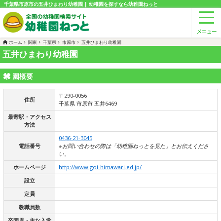
千葉県市原市の五井ひまわり幼稚園 | 幼稚園を探すなら幼稚園ねっと
ホーム
関東
千葉県
市原市
五井ひまわり幼稚園
五井ひまわり幼稚園
園概要
〒290-0056
住所
千葉県 市原市 五井6469
最寄駅・アクセス
方法
0436-21-3045
電話番号
※お問い合わせの際は「幼稚園ねっとを見た」とお伝えくださ
い。
ホームページ
http://www.goi-himawari.ed.jp/
設立
定員
教職員数
卒園児・主な入学