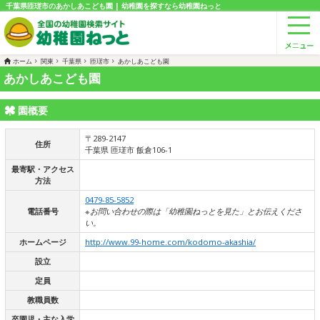
千葉県匝瑳市のあかしあこども園 | 幼稚園を探すなら幼稚園ねっと
ホーム
関東
千葉県
匝瑳市
あかしあこども園
あかしあこども園
園概要
〒289-2147
住所
千葉県 匝瑳市 飯倉106-1
最寄駅・アクセス
方法
0479-85-5852
電話番号
※お問い合わせの際は「幼稚園ねっとを見た」とお伝えくださ
い。
ホームページ
http://www.99-home.com/kodomo-akashia/
設立
定員
教職員数
卒園児・主な入学