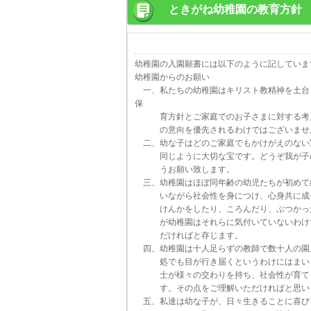
ときがね幼稚園の教育方針
幼稚園の入園願書には以下のように記していま
幼稚園からのお願い
一、私たちの幼稚園はキリスト教精神を土台
保
育方針とご家庭でのお子さまに対する考え
の意向を優先されるわけではございません
二、幼な子はどのご家庭でもかけがえのない
同じように大切な宝です。どうぞ我が子の
うお願い致します。
三、幼稚園はほぼ同年齢の幼児たちが初めて
いながら社会性を身につけ、心身共に成長
けんかをしたり、ころんだり、ぶつかった
が幼稚園はそれらに気付いていないわけで
だければと存じます。
四、幼稚園は十人足らずの教師で数十人の園
処でも目が行き届くというわけにはまいり
士が様々の交わりを持ち、社会性が育てら
す。その点をご理解いただければと思い
五、私達は幼な子が、日々生きることに喜び