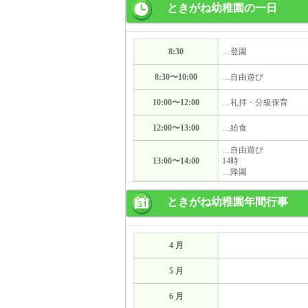
ときがね幼稚園の一日
8:30
…登園
8:30〜10:00
…自由遊び
10:00〜12:00
…礼拝・分級保育
12:00〜13:00
…給食
…自由遊び
13:00〜14:00
14時
…降園
ときがね幼稚園年間行事
4 月
5 月
6 月