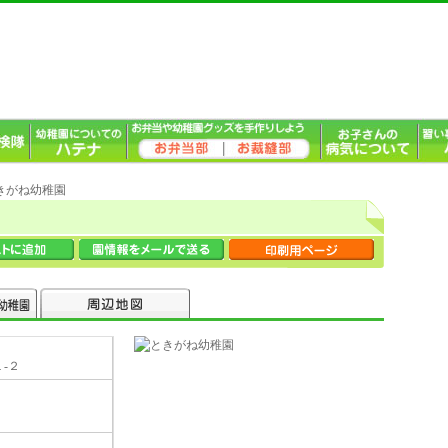
ときがね幼稚園
-２