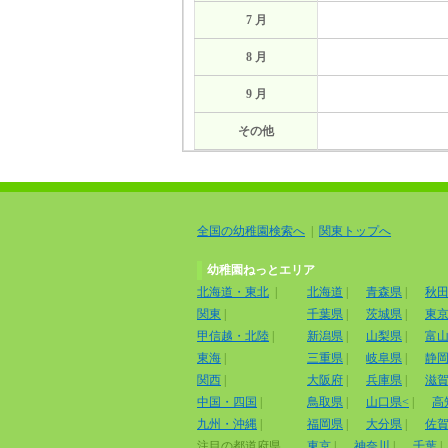
7 月
8 月
9 月
その他
全国の幼稚園検索へ
|
関東トップへ
幼稚園ねっとエリア
北海道・東北
|
北海道
|
青森県
|
秋
関東
|
千葉県
|
茨城県
|
東
甲信越・北陸
|
新潟県
|
山梨県
|
富
東海
|
三重県
|
岐阜県
|
静
関西
|
大阪府
|
兵庫県
|
滋
中国・四国
|
鳥取県
|
山口県<
|
高
九州・沖縄
|
福岡県
|
大分県
|
佐
注目の都道府県
東京
|
神奈川
|
千葉
|