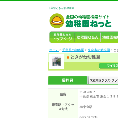
千葉県ときがね幼稚園
ホーム
>
千葉県の幼稚園
>
東金市の幼稚園
> 
ときがね幼稚園
〒283-0802
住所
千葉県 東金市 東金１３９１
最寄駅・アクセ
JR東金駅
ス方法
0475-52-2733