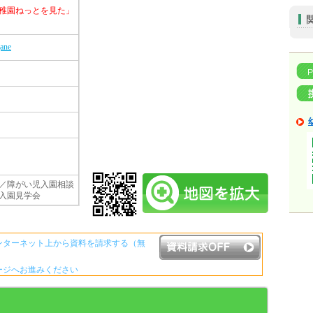
稚園ねっとを見た」
gane
／障がい児入園相談
入園見学会
ンターネット上から資料を請求する（無
ージへお進みください
資料請求ボタンについて