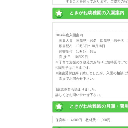
することを願っております。ご協力の程宜
ときがね幼稚園の入園案内
2014年度入園案内
募集人員 三歳児・30名 四歳児・若干名 
願書配布 10月3日〜10月18日
願書受付 10月17・18日
面 接 日 10月22日
※子育て支援の２歳児のお与りは随時受付けて
※園見学はご自由です。
※願書受付は終了致しましたが、入園の相談は
園までお問合せ下さい。
1歳児保育も始まりました。
詳しくはお問い合わせ下さい。
ときがね幼稚園の月謝・費
保育料・14,000円 教材費・1,000円