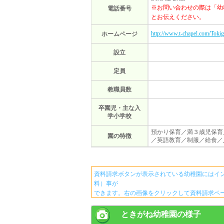
※お問い合わせの際は「幼
電話番号
とお伝えください。
http://www.t-chapel.com/Toki
ホームページ
設立
定員
教職員数
卒園児・主な入
学小学校
預かり保育／満３歳児保育
園の特徴
／英語教育／制服／給食／
資料請求ボタンが表示されている幼稚園にはイ
料）事が
できます。右の画像をクリックして資料請求ペ
ときがね幼稚園の様子