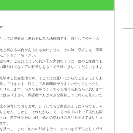
す
として幼児教育に携わる私立の幼稚園です。時として私たちの
と異なる場合があるかも知れません。その時、必ずしもご家庭
ことをご了解下さい。
宝です。ご自分にとって我が子が大切なように、他のご家庭でも
事だけでなく広い眼差しをもって子供に接してくださいますよ
経験する社会生活です。そこではお互いにからだごとぶっかりあ
して行きます。時として友達関係がうまくいかなくなったり、
りもします。小さな傷をつくってくる場合もあるかと思います
はありません。保護者の方は大きな眼差しでそれらを見ていた
児を保育しております。どうしてもご家庭のように何時でも、何
ません。しかし、それだからこそ、その自由の中で子供たち同
れ、自立性を身につけ、他との交わりの喜びを覚えてまいりま
ます。
を見出し、また、他への配慮を持つことのできる子供として成長