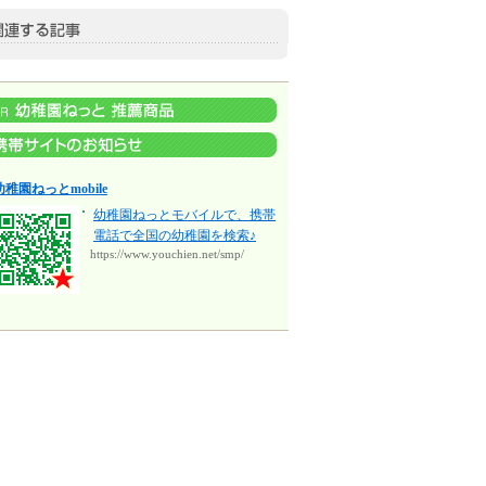
幼稚園ねっとmobile
幼稚園ねっとモバイルで、携帯
電話で全国の幼稚園を検索♪
https://www.youchien.net/smp/