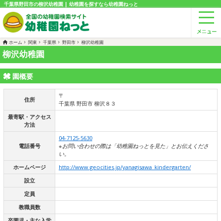
千葉県野田市の柳沢幼稚園 | 幼稚園を探すなら幼稚園ねっと
ホーム
関東
千葉県
野田市
柳沢幼稚園
柳沢幼稚園
園概要
〒
住所
千葉県 野田市 柳沢８３
最寄駅・アクセス
方法
04-7125-5630
電話番号
※お問い合わせの際は「幼稚園ねっとを見た」とお伝えくださ
い。
ホームページ
http://www.geocities.jp/yanagisawa_kindergarten/
設立
定員
教職員数
卒園児・主な入学