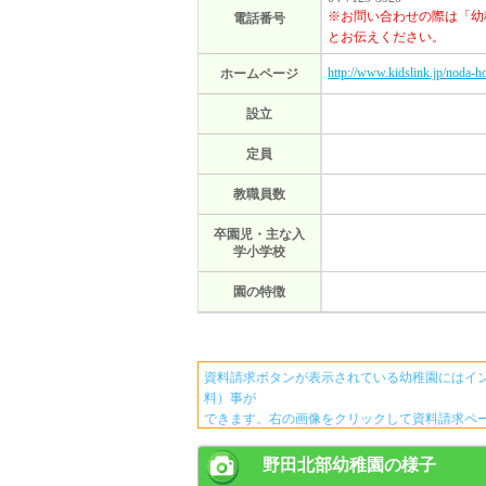
※お問い合わせの際は「幼
電話番号
とお伝えください。
http://www.kidslink.jp/noda-h
ホームページ
設立
定員
教職員数
卒園児・主な入
学小学校
園の特徴
資料請求ボタンが表示されている幼稚園にはイ
料）事が
できます。右の画像をクリックして資料請求ペ
野田北部幼稚園の様子