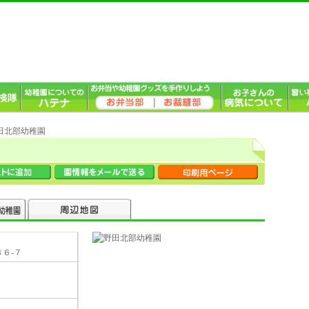
野田北部幼稚園
３６-７