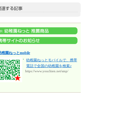
幼稚園ねっとmobile
幼稚園ねっとモバイルで、携帯
電話で全国の幼稚園を検索♪
https://www.youchien.net/smp/