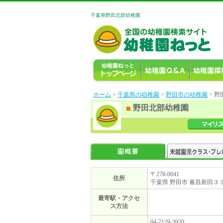
千葉県野田北部幼稚園
ホーム
>
千葉県の幼稚園
>
野田市の幼稚園
> 
野田北部幼稚園
〒278-0041
住所
千葉県 野田市 蕃昌新田３
最寄駅・アクセ
ス方法
04-7129-3920