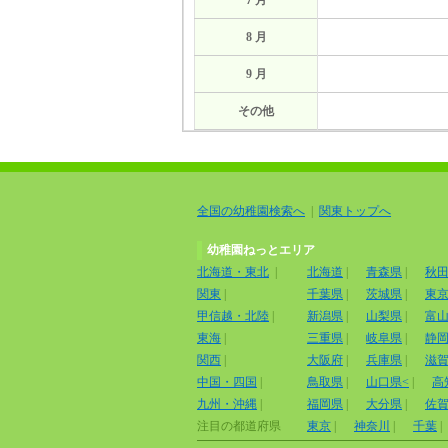
7 月
8 月
9 月
その他
全国の幼稚園検索へ
|
関東トップへ
幼稚園ねっとエリア
北海道・東北
|
北海道
|
青森県
|
秋
関東
|
千葉県
|
茨城県
|
東
甲信越・北陸
|
新潟県
|
山梨県
|
富
東海
|
三重県
|
岐阜県
|
静
関西
|
大阪府
|
兵庫県
|
滋
中国・四国
|
鳥取県
|
山口県<
|
高
九州・沖縄
|
福岡県
|
大分県
|
佐
注目の都道府県
東京
|
神奈川
|
千葉
|