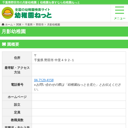
千葉県野田市の月影幼稚園 | 幼稚園を探すなら幼稚園ねっと
ホーム
関東
千葉県
野田市
月影幼稚園
月影幼稚園
園概要
〒
住所
千葉県 野田市 中里４９２-１
最寄駅・アクセス
方法
04-7129-4158
電話番号
※お問い合わせの際は「幼稚園ねっとを見た」とお伝えくださ
い。
ホームページ
設立
定員
教職員数
卒園児・主な入学