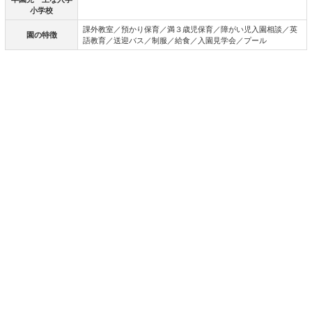
小学校
課外教室／預かり保育／満３歳児保育／障がい児入園相談／英
園の特徴
語教育／送迎バス／制服／給食／入園見学会／プール