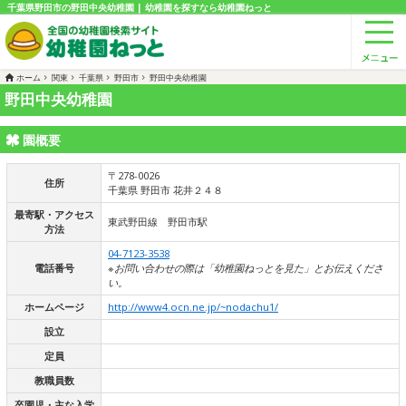
千葉県野田市の野田中央幼稚園 | 幼稚園を探すなら幼稚園ねっと
ホーム
関東
千葉県
野田市
野田中央幼稚園
野田中央幼稚園
園概要
〒278-0026
住所
千葉県 野田市 花井２４８
最寄駅・アクセス
東武野田線 野田市駅
方法
04-7123-3538
電話番号
※お問い合わせの際は「幼稚園ねっとを見た」とお伝えくださ
い。
ホームページ
http://www4.ocn.ne.jp/~nodachu1/
設立
定員
教職員数
卒園児・主な入学