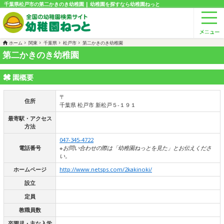
千葉県松戸市の第二かきのき幼稚園 | 幼稚園を探すなら幼稚園ねっと
ホーム
関東
千葉県
松戸市
第二かきのき幼稚園
第二かきのき幼稚園
園概要
〒
住所
千葉県 松戸市 新松戸５-１９１
最寄駅・アクセス
方法
047-345-4722
電話番号
※お問い合わせの際は「幼稚園ねっとを見た」とお伝えくださ
い。
ホームページ
http://www.netsps.com/2kakinoki/
設立
定員
教職員数
卒園児・主な入学