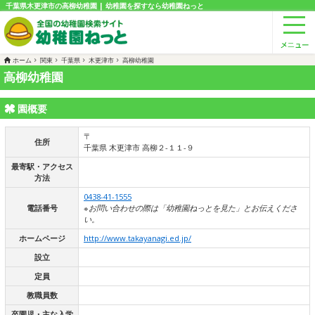
千葉県木更津市の高柳幼稚園 | 幼稚園を探すなら幼稚園ねっと
ホーム
関東
千葉県
木更津市
高柳幼稚園
高柳幼稚園
園概要
〒
住所
千葉県 木更津市 高柳２-１１-９
最寄駅・アクセス
方法
0438-41-1555
電話番号
※お問い合わせの際は「幼稚園ねっとを見た」とお伝えくださ
い。
ホームページ
http://www.takayanagi.ed.jp/
設立
定員
教職員数
卒園児・主な入学