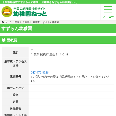
千葉県船橋市のすずらん幼稚園 | 幼稚園を探すなら幼稚園ねっと
ホーム
関東
千葉県
船橋市
すずらん幼稚園
すずらん幼稚園
園概要
〒
住所
千葉県 船橋市 三山３-４０-８
最寄駅・アクセス
方法
047-472-8726
電話番号
※お問い合わせの際は「幼稚園ねっとを見た」とお伝えくださ
い。
ホームページ
設立
定員
教職員数
卒園児・主な入学