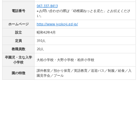
047-337-8413
電話番号
※お問い合わせの際は「幼稚園ねっとを見た」とお伝えくださ
い。
ホームページ
http://www.jyokoji.ed.jp/
設立
昭和42年4月
定員
310人
教職員数
20人
卒園児・主な入学
大柏小学校・大野小学校・柏井小学校
小学校
課外教室／預かり保育／英語教育／送迎バス／制服／給食／入
園の特徴
園見学会／プール