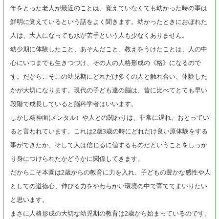
年をとった老人が最近のことは、覚えていなくても幼かった時の事は
鮮明に覚えているという話をよく聞きます。幼かったときにおぼれた
人は、大人になっても水が苦手という人も少なくありません。
幼少期に体験したこと、あそんだこと、教えをうけたことは、人の中
心にいつまでも生きつづけ、その人の人格形成の《格》になるので
す。だからこそこの幼児期にどれだけ多くの人と触れ合い、体験した
かが大切になります。現代の子ども達の脳は、昔に比べてとても早い
段階で成長していると脳科学者はいいます。
しかし精神面(メンタル）や人との関わりは、非常に遅れ、おとってい
ると言われています。これは2歳3歳の時にどれだけ良い原体験をする
事ができたか、そして人は信じるに値するものだということをしっか
り身につけられたかどうかに関係してきます。
だからこそ本園は2歳からの教育に力を入れ、子どもの豊かな感性や人
としての道徳心、伸びる力をやわらかい環境の中で育ててまいりたい
と思います。
まさに人格形成の大切な幼児期の教育は2歳から始まっているのです。