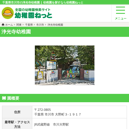
千葉県市川市の浄光寺幼稚園 | 幼稚園を探すなら幼稚園ねっと
ホーム
関東
千葉県
市川市
浄光寺幼稚園
浄光寺幼稚園
園概要
〒272-0805
住所
千葉県 市川市 大野町３-１９１７
最寄駅・アクセス
JR武蔵野線 市川大野駅
方法