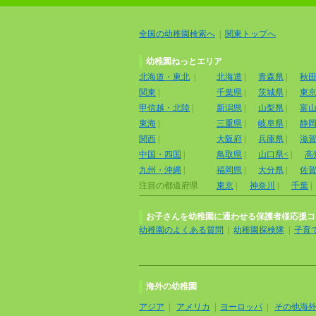
全国の幼稚園検索へ
|
関東トップへ
幼稚園ねっとエリア
北海道・東北
|
北海道
|
青森県
|
秋
関東
|
千葉県
|
茨城県
|
東
甲信越・北陸
|
新潟県
|
山梨県
|
富
東海
|
三重県
|
岐阜県
|
静
関西
|
大阪府
|
兵庫県
|
滋
中国・四国
|
鳥取県
|
山口県<
|
高
九州・沖縄
|
福岡県
|
大分県
|
佐
注目の都道府県
東京
|
神奈川
|
千葉
|
お子さんを幼稚園に通わせる保護者様応援コ
幼稚園のよくある質問
|
幼稚園探検隊
|
子育
海外の幼稚園
アジア
|
アメリカ
|
ヨーロッパ
|
その他海