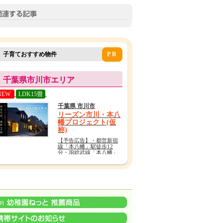
子育ておすすめ物件
PR
千葉県市川市エリア
NEW
LDK15畳
千葉県 市川市
リーズン市川・本八
幡プロジェクト(仮
称)
【予告広告】・都営新宿
線「本八幡」駅徒歩12
分・JR総武線「本八幡」
駅徒歩16分・京成本線
「京成八幡」駅徒歩12分
周辺にはスーパーやホー
ムセンター、総合病院。
本八幡駅には駅直結のシ
ョッピングモール。交
通・買い物・医療・教育
が充実したエリアに全9
邸。