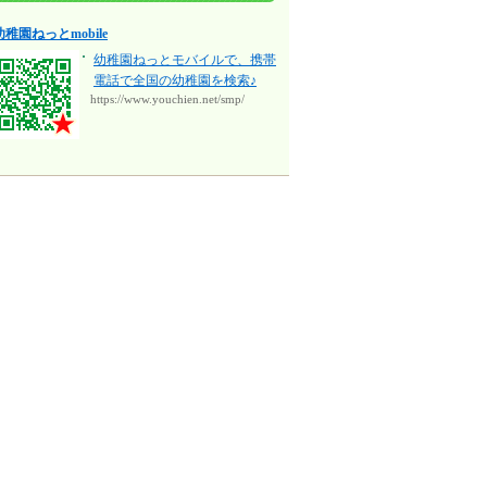
幼稚園ねっとmobile
幼稚園ねっとモバイルで、携帯
電話で全国の幼稚園を検索♪
https://www.youchien.net/smp/