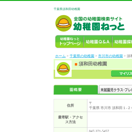
千葉県須和田幼稚園
ホーム
>
千葉県の幼稚園
>
市川市の幼稚園
> 
須和田幼稚園
〒
住所
千葉県 市川市 須和田１-２
最寄駅・アクセ
ス方法
047-371-5457