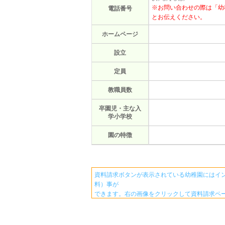
※お問い合わせの際は「幼
電話番号
とお伝えください。
ホームページ
設立
定員
教職員数
卒園児・主な入
学小学校
園の特徴
資料請求ボタンが表示されている幼稚園にはイ
料）事が
できます。右の画像をクリックして資料請求ペ