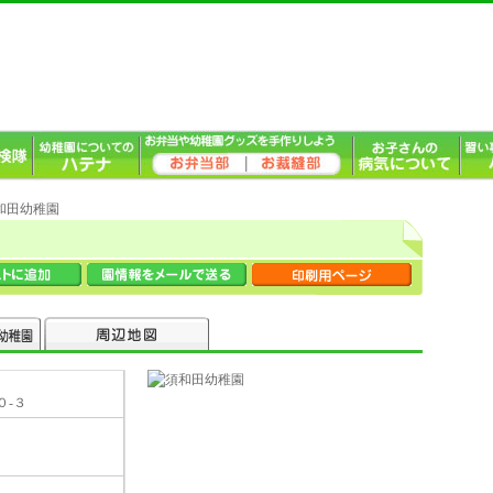
須和田幼稚園
０-３