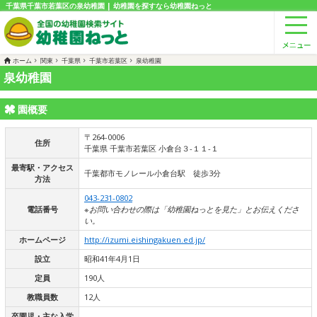
千葉県千葉市若葉区の泉幼稚園 | 幼稚園を探すなら幼稚園ねっと
ホーム
関東
千葉県
千葉市若葉区
泉幼稚園
泉幼稚園
園概要
〒264-0006
住所
千葉県 千葉市若葉区 小倉台３-１１-１
最寄駅・アクセス
千葉都市モノレール小倉台駅 徒歩3分
方法
043-231-0802
電話番号
※お問い合わせの際は「幼稚園ねっとを見た」とお伝えくださ
い。
ホームページ
http://izumi.eishingakuen.ed.jp/
設立
昭和41年4月1日
定員
190人
教職員数
12人
卒園児・主な入学