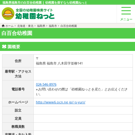
福島県福島市の白百合幼稚園 | 幼稚園を探すなら幼稚園ねっと
ホーム
北海道・東北
福島県
福島市
白百合幼稚園
白百合幼稚園
園概要
〒
住所
福島県 福島市 八木田字並柳141
最寄駅・アクセス
方法
024-546-8976
電話番号
※お問い合わせの際は「幼稚園ねっとを見た」とお伝えくださ
い。
ホームページ
http://www6.ocn.ne.jp/~s-yuri/
設立
定員
教職員数
卒園児・主な入学