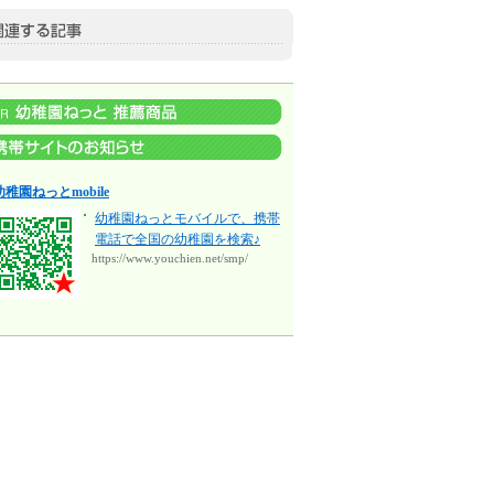
幼稚園ねっとmobile
幼稚園ねっとモバイルで、携帯
電話で全国の幼稚園を検索♪
https://www.youchien.net/smp/