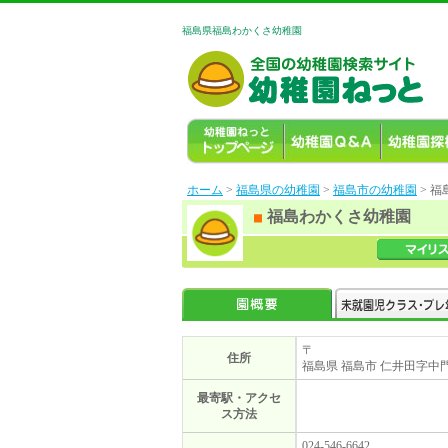
福島県福島わかくさ幼稚園
ホーム
>
福島県の幼稚園
>
福島市の幼稚園
> 
福島わかくさ幼稚園
〒
住所
福島県 福島市 仁井田字中門1
最寄駅・アクセ
ス方法
024-546-6642