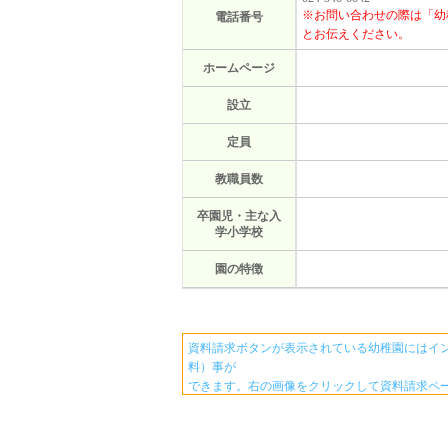
※お問い合わせの際は「幼
電話番号
とお伝えください。
ホームページ
設立
定員
教職員数
卒園児・主な入
学小学校
園の特徴
資料請求ボタンが表示されている幼稚園にはイ
料）事が
できます。右の画像をクリックして資料請求ペ