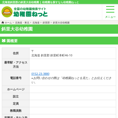
北海道斜里郡の斜里大谷幼稚園 | 幼稚園を探すなら幼稚園ねっと
ホーム
北海道・東北
北海道
斜里郡
斜里大谷幼稚園
斜里大谷幼稚園
園概要
〒
住所
北海道 斜里郡 斜里町本町46-10
最寄駅・アクセス
方法
0152-23-3880
電話番号
※お問い合わせの際は「幼稚園ねっとを見た」とお伝えくださ
い。
ホームページ
設立
定員
教職員数
卒園児・主な入学