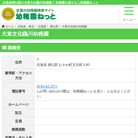
北海道勇払郡の大東文化鵡川幼稚園 | 幼稚園を探すなら幼稚園ねっと
ホーム
北海道・東北
北海道
勇払郡
大東文化鵡川幼稚園
大東文化鵡川幼稚園
園概要
〒
住所
北海道 勇払郡 むかわ町文京町3-80
最寄駅・アクセス
方法
0145-42-3711
電話番号
※お問い合わせの際は「幼稚園ねっとを見た」とお伝えくださ
い。
ホームページ
設立
定員
教職員数
卒園児・主な入学