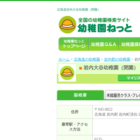
北海道岩内大谷幼稚園（閉園）
ホーム
>
北海道の幼稚園
>
岩内郡の幼稚園
> 
岩内大谷幼稚園（閉園）
〒045-0022
住所
北海道 岩内郡 岩内町清住
最寄駅・アクセ
ス方法
0135-