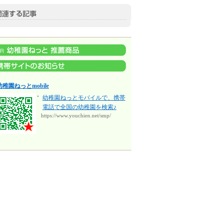
幼稚園ねっとmobile
幼稚園ねっとモバイルで、携帯
電話で全国の幼稚園を検索♪
https://www.youchien.net/smp/