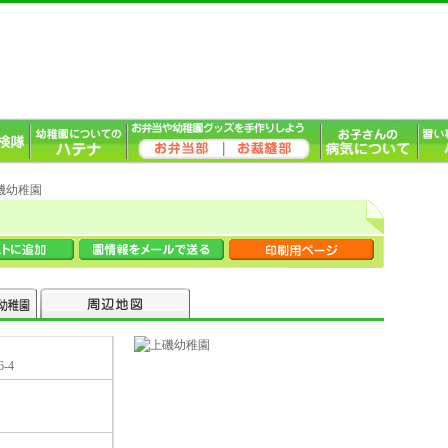
上磯幼稚園
-4