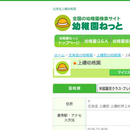
北海道上磯幼稚園
ホーム
>
北海道の幼稚園
>
上磯郡の幼稚園
> 
上磯幼稚園
〒
住所
北海道 上磯郡 上磯町押上46
最寄駅・アクセ
ス方法
0138-73-3639