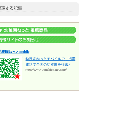
幼稚園ねっとmobile
幼稚園ねっとモバイルで、携帯
電話で全国の幼稚園を検索♪
https://www.youchien.net/smp/