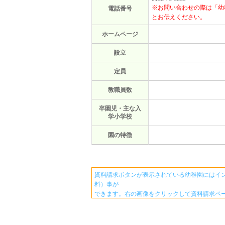
※お問い合わせの際は「幼
電話番号
とお伝えください。
ホームページ
設立
定員
教職員数
卒園児・主な入
学小学校
園の特徴
資料請求ボタンが表示されている幼稚園にはイ
料）事が
できます。右の画像をクリックして資料請求ペ