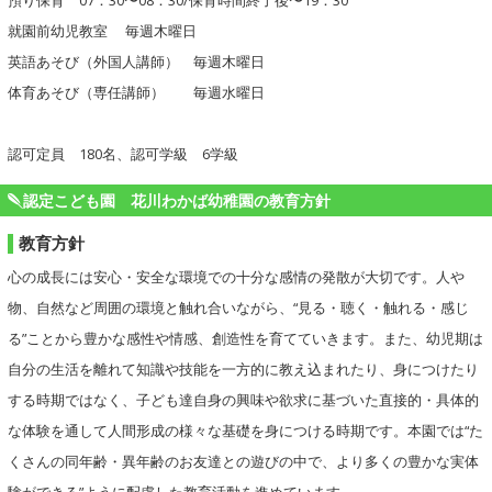
預り保育 07：30〜08：30/保育時間終了後〜19：30
就園前幼児教室 毎週木曜日
英語あそび（外国人講師） 毎週木曜日
体育あそび（専任講師） 毎週水曜日
認可定員 180名、認可学級 6学級
認定こども園 花川わかば幼稚園の教育方針
教育方針
心の成長には安心・安全な環境での十分な感情の発散が大切です。人や
物、自然など周囲の環境と触れ合いながら、“見る・聴く・触れる・感じ
る”ことから豊かな感性や情感、創造性を育てていきます。また、幼児期は
自分の生活を離れて知識や技能を一方的に教え込まれたり、身につけたり
する時期ではなく、子ども達自身の興味や欲求に基づいた直接的・具体的
な体験を通して人間形成の様々な基礎を身につける時期です。本園では“た
くさんの同年齢・異年齢のお友達との遊びの中で、より多くの豊かな実体