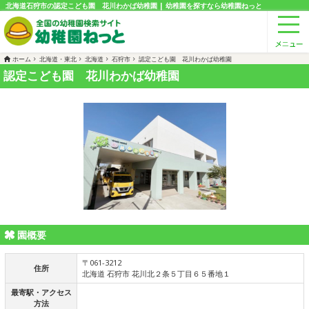
北海道石狩市の認定こども園 花川わかば幼稚園 | 幼稚園を探すなら幼稚園ねっと
ホーム
北海道・東北
北海道
石狩市
認定こども園 花川わかば幼稚園
認定こども園 花川わかば幼稚園
園概要
〒061-3212
住所
北海道 石狩市 花川北２条５丁目６５番地１
最寄駅・アクセス
方法