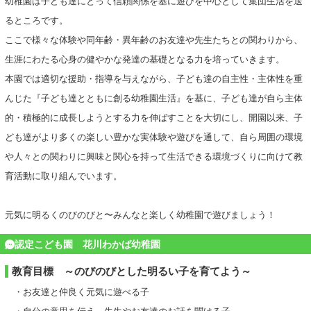
幼稚園は子ども達にとって信頼関係を基に遊びを中心として集団生活を送
るところです。
ここで様々な体験や同年齢・異年齢のお友達や先生たちとの関わりから、
生涯にわたる心身の健やかな発達の基礎となる力を培っていきます。
本園では適切な援助・指導を与えながら、子ども達の自主性・主体性を重
んじた『子ども達とともに創る幼稚園生活』を基に、子ども達が自ら主体
的・積極的に成長しようとする力を伸ばすことを大切にし、開園以来、子
ども達がより多くの楽しい豊かな実体験や遊びを通して、自ら周囲の環境
や人々との関わりに興味と関心を持って生活できる環境づくりに向けて教
育活動に取り組んでいます。
元気に明るくのびのびと〜みんなと楽しく幼稚園で遊びましょう！
認定こども園 花川わかば幼稚園
教育目標 ～のびのびとした明るい子を育てよう～
・お友達と仲良く元気に遊べる子