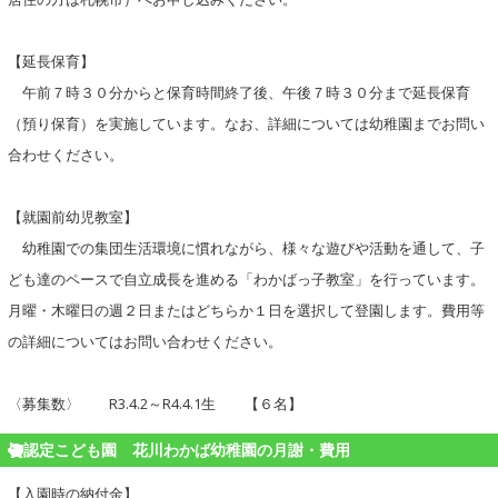
【延長保育】
午前７時３０分からと保育時間終了後、午後７時３０分まで延長保育
（預り保育）を実施しています。なお、詳細については幼稚園までお問い
合わせください。
【就園前幼児教室】
幼稚園での集団生活環境に慣れながら、様々な遊びや活動を通して、子
ども達のペースで自立成長を進める「わかばっ子教室」を行っています。
月曜・木曜日の週２日またはどちらか１日を選択して登園します。費用等
の詳細についてはお問い合わせください。
〈募集数〉 R3.4.2～R4.4.1生 【６名】
認定こども園 花川わかば幼稚園の月謝・費用
【入園時の納付金】