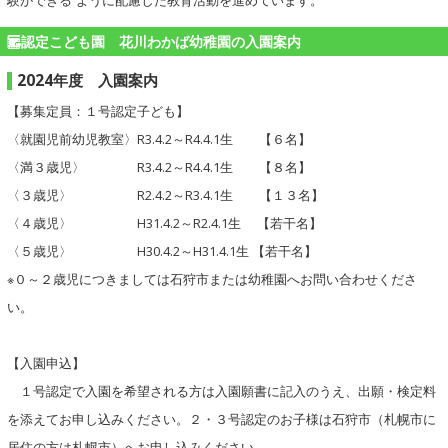
験ができる”ように配慮した教育活動を進めています。
認定こども園 花川わかば幼稚園の入園案内
2024年度 入園案内
【募集定員：１号認定子ども】
〈就園児前幼児教室〉R3.4.2～R4.4.1生 【６名】
〈満３歳児〉 R3.4.2～R4.4.1生 【８名】
〈３歳児〉 R2.4.2～R3.4.1生 【１３名】
〈４歳児〉 H31.4.2～R2.4.1生 【若干名】
〈５歳児〉 H30.4.2～H31.4.1生 【若干名】
※０～２歳児につきましては石狩市または幼稚園へお問い合わせくださ
い。
【入園申込】
１号認定で入園を希望される方は入園願書に記入のうえ、出願・検定料
を添えてお申し込みください。２・３号認定のお子様は石狩市（札幌市に
居住の方は札幌市）へお申し込みください。