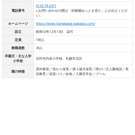
0133-74-6311
電話番号
※お問い合わせの際は「幼稚園ねっとを見た」とお伝えくださ
い。
ホームページ
https://www.hanakawa-wakaba.com/
設立
昭和53年12月13日 認可
定員
180人
教職員数
34人
卒園児・主な入学
石狩市内各小学校、札幌市北区
小学校
課外教室／預かり保育／満３歳児保育／障がい児入園相談／英
園の特徴
語教育／送迎バス／給食／入園見学会／プール