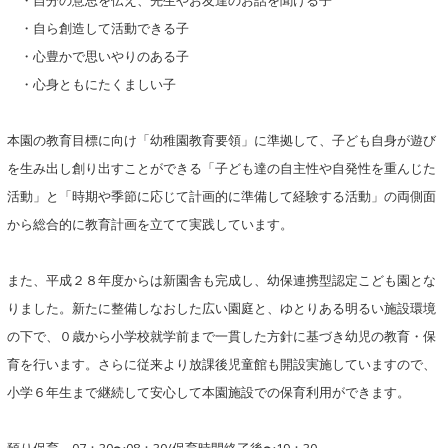
・自分の意思を伝え、先生やお友達のお話を聞ける子
・自ら創造して活動できる子
・心豊かで思いやりのある子
・心身ともにたくましい子
本園の教育目標に向け「幼稚園教育要領」に準拠して、子ども自身が遊び
を生み出し創り出すことができる「子ども達の自主性や自発性を重んじた
活動」と「時期や季節に応じて計画的に準備して経験する活動」の両側面
から総合的に教育計画を立てて実践しています。
また、平成２８年度からは新園舎も完成し、幼保連携型認定こども園とな
りました。新たに整備しなおした広い園庭と、ゆとりある明るい施設環境
の下で、０歳から小学校就学前まで一貫した方針に基づき幼児の教育・保
育を行います。さらに従来より放課後児童館も開設実施していますので、
小学６年生まで継続して安心して本園施設での保育利用ができます。