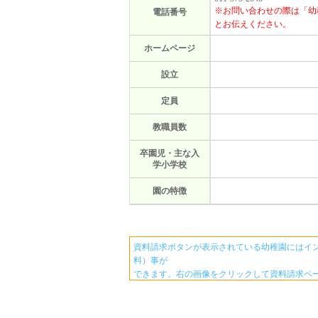
※お問い合わせの際は「幼
電話番号
とお伝えください。
ホームページ
設立
定員
教職員数
卒園児・主な入
学小学校
園の特徴
資料請求ボタンが表示されている幼稚園にはイ
料）事が
できます。右の画像をクリックして資料請求ペ