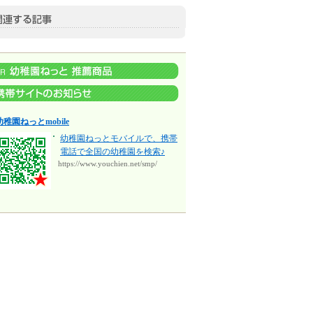
幼稚園ねっとmobile
幼稚園ねっとモバイルで、携帯
電話で全国の幼稚園を検索♪
https://www.youchien.net/smp/