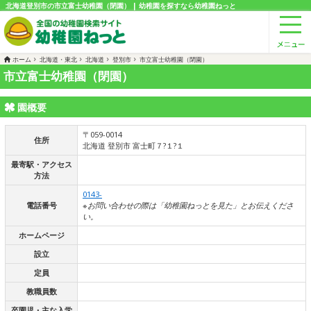
北海道登別市の市立富士幼稚園（閉園） | 幼稚園を探すなら幼稚園ねっと
ホーム
北海道・東北
北海道
登別市
市立富士幼稚園（閉園）
市立富士幼稚園（閉園）
園概要
〒059-0014
住所
北海道 登別市 富士町７?１?１
最寄駅・アクセス
方法
0143-
電話番号
※お問い合わせの際は「幼稚園ねっとを見た」とお伝えくださ
い。
ホームページ
設立
定員
教職員数
卒園児・主な入学