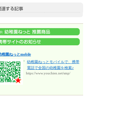
幼稚園ねっとmobile
幼稚園ねっとモバイルで、携帯
電話で全国の幼稚園を検索♪
https://www.youchien.net/smp/