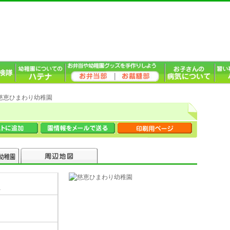
 慈恵ひまわり幼稚園
1