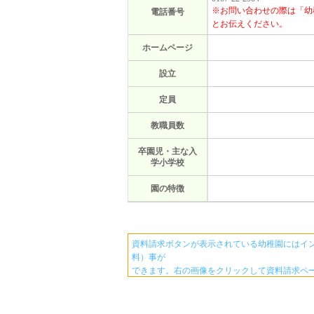
※お問い合わせの際は「幼
電話番号
とお伝えください。
ホームページ
設立
定員
教職員数
卒園児・主な入
学小学校
園の特徴
資料請求ボタンが表示されている幼稚園にはイ
料）事が
できます。右の画像をクリックして資料請求ペ