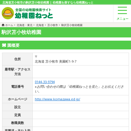
北海道苫小牧市の駒沢苫小牧幼稚園 | 幼稚園を探すなら幼稚園ねっと
ホーム
北海道・東北
北海道
苫小牧市
駒沢苫小牧幼稚園
駒沢苫小牧幼稚園
園概要
〒
住所
北海道 苫小牧市 美園町1-9-7
最寄駅・アクセス
方法
0144-33-9794
電話番号
※お問い合わせの際は「幼稚園ねっとを見た」とお伝えくださ
い。
ホームページ
http://www.komazawa.ed.jp/
設立
定員
教職員数
卒園児・主な入学