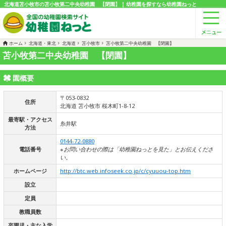
北海道苫小牧市の苫小牧第二中央幼稚園 【閉園】 | 幼稚園を探すなら幼稚園ねっと
ホーム
北海道・東北
北海道
苫小牧市
苫小牧第二中央幼稚園 【閉園】
苫小牧第二中央幼稚園 【閉園】
園概要
〒053-0832
住所
北海道 苫小牧市 桜木町1-8-12
最寄駅・アクセス
糸井駅
方法
0144-72-0880
電話番号
※お問い合わせの際は「幼稚園ねっとを見た」とお伝えくださ
い。
ホームページ
http://btc.web.infoseek.co.jp/c/cyuuou-top.htm
設立
定員
教職員数
卒園児・主な入学