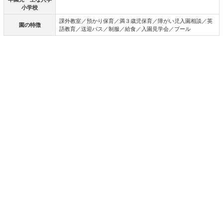
小学校
課外教室／預かり保育／満３歳児保育／障がい児入園相談／英
園の特徴
語教育／送迎バス／制服／給食／入園見学会／プール